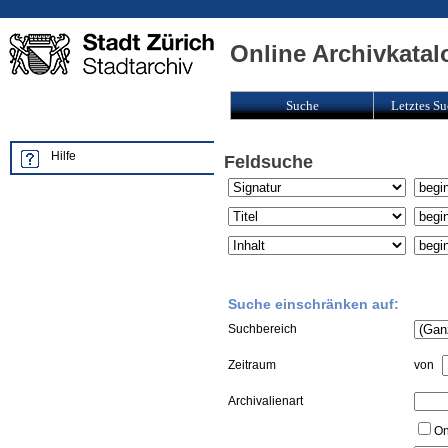
Online Archivkatal
Suche
Letztes Su
Hilfe
Feldsuche
Suche einschränken auf:
Suchbereich
Zeitraum
von
Archivalienart
On