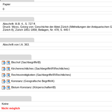
Papier
0
Abschrift: III.B. 4., S. 727 ff.
Druck: Wyss, Georg von: Geschichte der Abtei Zürich (Mittheilungen der Antiquarischen Ge
Zürich 8), Zürich 1851-1858, Beilagen, Nr. 478, S. 445 f.
Abschrift von I.A. 363.
Bischof (Sachbegriffe\B)
Kirchenrechtliches (Sachbegriffe\R\Rechtliches)
Rechtsstreitigkeiten (Sachbegriffe\R\Rechtliches)
Konstanz (Geografische Begriffe\K)
Bistum Konstanz (Körperschaften\B)
Keine
Nicht möglich