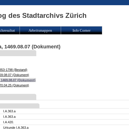
og des Stadtarchivs Zürich
chresultat
Arbeitsmappen
Info Corner
.a, 1469.08.07 (Dokument)
0853-1798 (Bestand)
469.08.07 (Dokument)
a, 1469.08.07 (Dokument)
470.04.25 (Dokument)
I.A.363.a
I.A.363.a
I.A.420.
Urkunde I.A.363.a