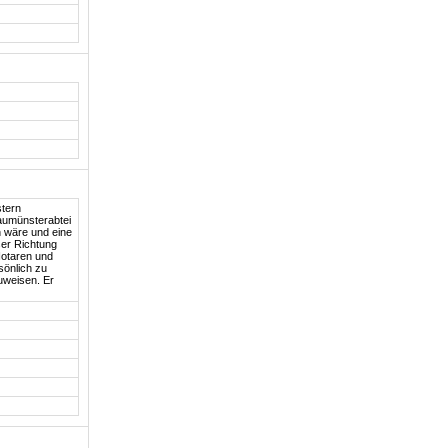
stern
raumünsterabtei
n wäre und eine
ser Richtung
Notaren und
sönlich zu
uweisen. Er