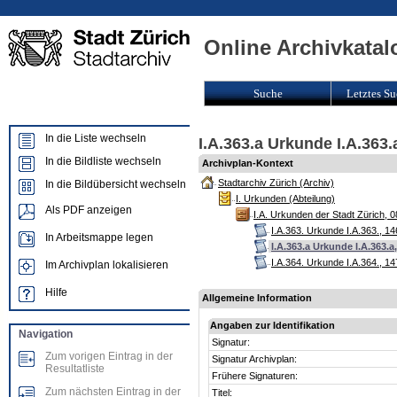
Online Archivkatal
Suche
Letztes Su
In die Liste wechseln
I.A.363.a Urkunde I.A.363
In die Bildliste wechseln
Archivplan-Kontext
Stadtarchiv Zürich (Archiv)
In die Bildübersicht wechseln
I. Urkunden (Abteilung)
Als PDF anzeigen
I.A. Urkunden der Stadt Zürich, 
I.A.363. Urkunde I.A.363., 1
In Arbeitsmappe legen
I.A.363.a Urkunde I.A.363.
I.A.364. Urkunde I.A.364., 1
Im Archivplan lokalisieren
Hilfe
Allgemeine Information
Angaben zur Identifikation
Navigation
Signatur:
Zum vorigen Eintrag in der
Signatur Archivplan:
Resultatliste
Frühere Signaturen:
Zum nächsten Eintrag in der
Titel: