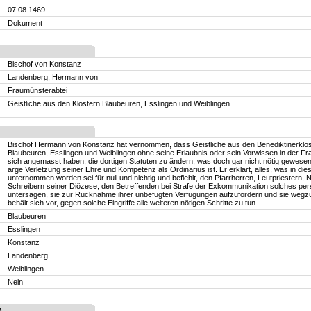
07.08.1469
Dokument
Bischof von Konstanz
Landenberg, Hermann von
Fraumünsterabtei
Geistliche aus den Klöstern Blaubeuren, Esslingen und Weiblingen
Bischof Hermann von Konstanz hat vernommen, dass Geistliche aus den Benediktinerklö
Blaubeuren, Esslingen und Weiblingen ohne seine Erlaubnis oder sein Vorwissen in der F
sich angemasst haben, die dortigen Statuten zu ändern, was doch gar nicht nötig gewese
arge Verletzung seiner Ehre und Kompetenz als Ordinarius ist. Er erklärt, alles, was in die
unternommen worden sei für null und nichtig und befiehlt, den Pfarrherren, Leutpriestern, 
Schreibern seiner Diözese, den Betreffenden bei Strafe der Exkommunikation solches per
untersagen, sie zur Rücknahme ihrer unbefugten Verfügungen aufzufordern und sie wegz
behält sich vor, gegen solche Eingriffe alle weiteren nötigen Schritte zu tun.
Blaubeuren
Esslingen
Konstanz
Landenberg
Weiblingen
Nein
n