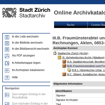
Online Archivkatal
Suche
Letztes Su
In die Liste wechseln
III.B. Fraumünsterabtei 
Rechnungen, Akten, 0853-
In die Bildliste wechseln
Archivplan-Kontext
In die Bildübersicht wechseln
Stadtarchiv Zürich (Archiv)
Als PDF anzeigen
III. Vorhelvetisches Archiv (Abteilung)
III.A. Stadtbürgerschaft. Bevölk
In Arbeitsmappe legen
III.B. Fraumünsterabtei und 
Im Archivplan lokalisieren
III.B.1. Häringisches Urbar, 
III.C. Sihlamt. Kopialbücher, A
Hilfe
Allgemeine Information
Navigation
Identifikation
Zum vorigen Eintrag in der
Signatur:
Resultatliste
Signatur Archivplan:
Zum nächsten Eintrag in der
Titel: